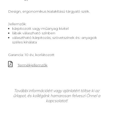
Design, ergonomikus kialakítású tárgyaló szék.
Jellemzők:
kárpitozott vagy műanyag kivitel
lábak válaszható színben
választható kárpitozás; szövetszínek és -anyagok
széles kínálata
Garancia: 10 év, korlátozott
Termékjellemzők
További információért vagy ajánlatért töltse ki az
űrlapot, és kollégánk hamarosan felveszi Önnel a
kapcsolatot!