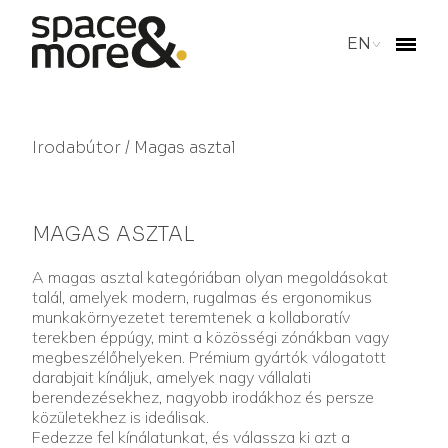
EN
Irodabútor
/ Magas asztal
MAGAS ASZTAL
A magas asztal kategóriában olyan megoldásokat
talál, amelyek modern, rugalmas és ergonomikus
munkakörnyezetet teremtenek a kollaboratív
terekben éppúgy, mint a közösségi zónákban vagy
megbeszélőhelyeken. Prémium gyártók válogatott
darabjait kínáljuk, amelyek nagy vállalati
berendezésekhez, nagyobb irodákhoz és persze
közületekhez is ideálisak.
Fedezze fel kínálatunkat, és válassza ki azt a