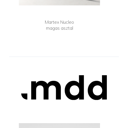
Martex Nucleo
magas asztal