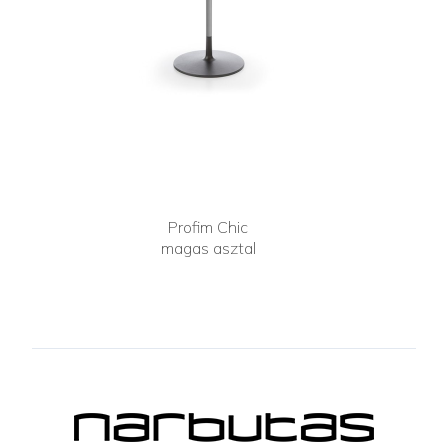
Profim Chic
magas asztal