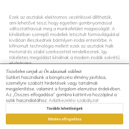
Ezek az asztalok elektromos vezérléssel állíthatók,
ami lehetővé teszi, hogy egyetlen gombnyomással
változtathassuk meg a munkafelület magasságát. A
kínálatban szereplő modellek letisztult formavilágukkal
kiválóan illeszkednek bármilyen irodai enteriőrbe. A
kifinomult technológia mellett ezek az asztalok halk
motorral és stabil szerkezettel rendelkeznek, így
tökéletes megoldást kínálnak a modern irodák sokrétű
elvárásaira.
A nálunk elérhető munkaasztalok minden
Tiszteletben tartjuk az Ön adatainak védelmét
részletükben azt a minőséget képviselik, amit a
Sütiket használunk a böngészési élmény javítása,
tudatos projektberuházások megkövetelnek.
személyre szabott hirdetések vagy tartalmak
Többéves tapasztalattal dolgozunk együtt
megjelenítése, valamint a forgalom elemzése érdekében.
vállalatokkal, intézményekkel, és testre szabott
Az „Összes elfogadása” gombra kattintva hozzájárul a
ajánlataink révén minden megrendelés egyedi
sütik használatához.
Adatkezelési szabályzat
figyelmet kap.
Legyen szó akár 5, 50 vagy 200 fős irodáról, nálunk a
További lehetőségek
teljes bútorozási projektet megtervezheti, beleértve a
Minden elfogadása
bútorozási tervet (spaceplan), a látványtervet,
valamint a belsőépítészeti koncepciót is. A
minőségi