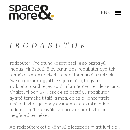
EN
IRODABÚTOR
Irodabútor kínálatunk között csak első osztályú,
magas minőségű, 5 év garanciás irodabútor gyártók
termékei kaptak helyet. Irodabútor márkáinkkal sok
éve dolgozunk együtt, ez garantálja, hogy az
irodabútorokról teljes körű információval rendelkezünk.
Kínálatunkban 6-7, csak első osztályú irodabútor
gyártó termékeit találja meg, de ez a koncentrált
kínálat biztosítja, hogy az irodabútorokról minden
tudunk, segítünk kiválasztani az önnek biztosan
megfelelő terméket.
Az irodabútorokat a könnyű eligazodás miatt funkciók