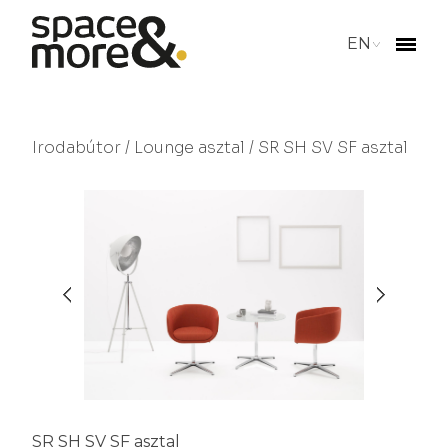
EN
Irodabútor
/
Lounge asztal
/ SR SH SV SF asztal
SR SH SV SF asztal