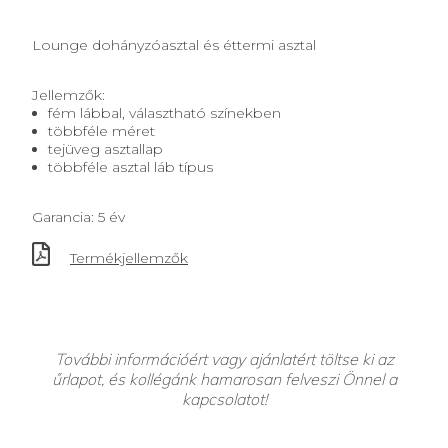
Lounge dohányzóasztal és éttermi asztal
Jellemzők:
fém lábbal, választható színekben
többféle méret
tejüveg asztallap
többféle asztal láb típus
Garancia: 5 év
Termékjellemzők
További információért vagy ajánlatért töltse ki az
űrlapot, és kollégánk hamarosan felveszi Önnel a
kapcsolatot!