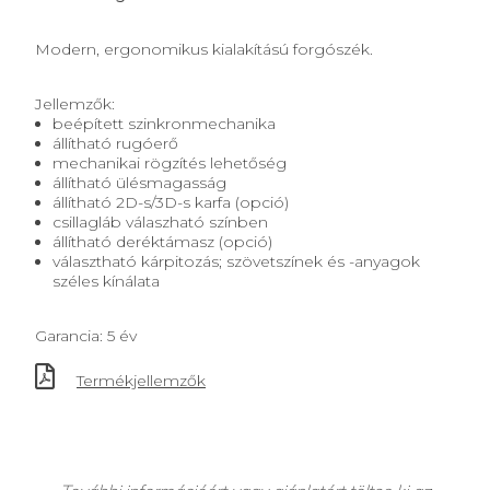
Modern, ergonomikus kialakítású forgószék.
Jellemzők:
beépített szinkronmechanika
állítható rugóerő
mechanikai rögzítés lehetőség
állítható ülésmagasság
állítható 2D-s/3D-s karfa (opció)
csillagláb válaszható színben
állítható deréktámasz (opció)
választható kárpitozás; szövetszínek és -anyagok
széles kínálata
Garancia: 5 év
Termékjellemzők