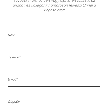
További információért vagy ajánlatért töltse ki az
űrlapot, és kollégánk hamarosan felveszi Önnel a
kapcsolatot!