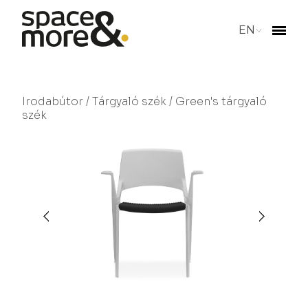
EN
Irodabútor
/
Tárgyaló szék
/ Green's tárgyaló
szék