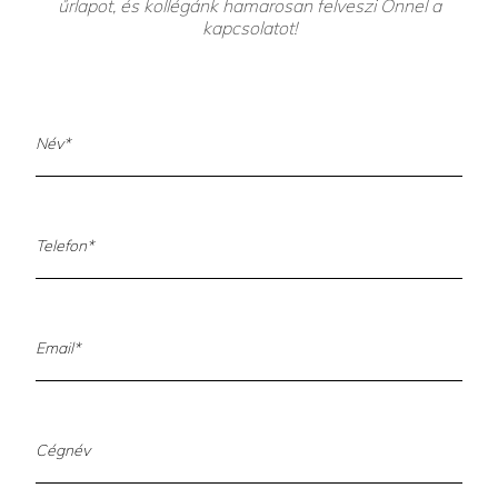
űrlapot, és kollégánk hamarosan felveszi Önnel a
kapcsolatot!