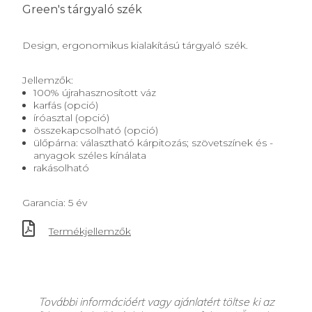
Green's tárgyaló szék
Design, ergonomikus kialakítású tárgyaló szék.
Jellemzők:
100% újrahasznosított váz
karfás (opció)
íróasztal (opció)
összekapcsolható (opció)
ülőpárna: választható kárpitozás; szövetszínek és -
anyagok széles kínálata
rakásolható
Garancia: 5 év
Termékjellemzők
További információért vagy ajánlatért töltse ki az