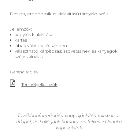
Design, ergonomikus kialakítású tárgyaló szék.
Jellemzők:
kagylós kialakítású
karfás
lábak válaszható színben
választható kárpitozás; szövetszínek és -anyagok
széles kínálata
Garancia: 5 év
Termékjellemzők
További információért vagy ajánlatért töltse ki az
űrlapot, és kollégánk hamarosan felveszi Önnel a
kapcsolatot!