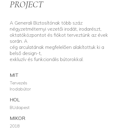
PROJECT
A Generali Biztosítónak több száz
négyzetméternyi vezetői irodát, irodarészt,
oktatóközpontot és fiókot terveztünk az évek
során. A
cég arculatának megfelelően alakítottuk ki a
belső design-t,
exkluzív és funkcionális bútorokkal.
MIT
Tervezés
Irodabútor
HOL
BUdapest
MIKOR
2018