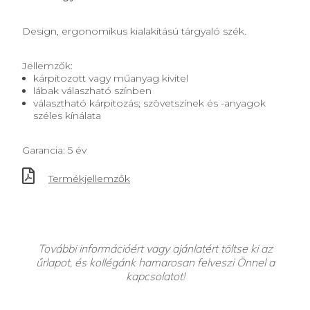
Design, ergonomikus kialakítású tárgyaló szék.
Jellemzők:
kárpitozott vagy műanyag kivitel
lábak válaszható színben
választható kárpitozás; szövetszínek és -anyagok
széles kínálata
Garancia: 5 év
Termékjellemzők
További információért vagy ajánlatért töltse ki az
űrlapot, és kollégánk hamarosan felveszi Önnel a
kapcsolatot!