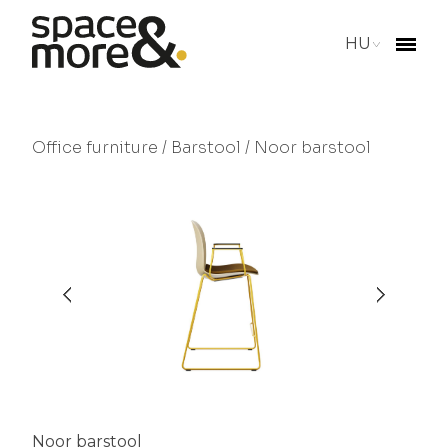
HU
Office furniture
/
Barstool
/ Noor barstool
Noor barstool