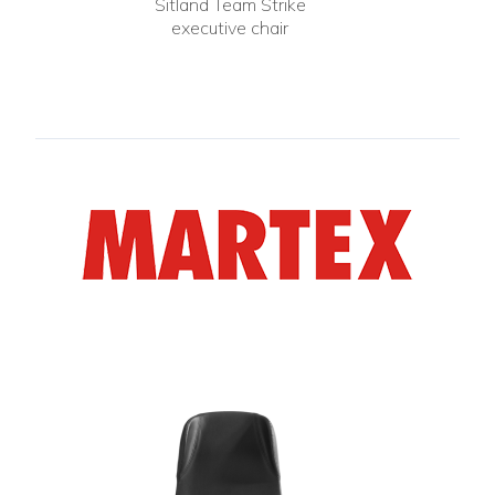
Sitland Team Strike
executive chair